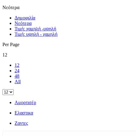
Νεότερα
Δημοφιλία
Νεότερα
Τιμή: χαμηλή -υψηλή
Τιμή: υψηλή - χαμηλή
Per Page
12
12
24
48
All
Αμορτισέρ
Ελαστικα
Ζαντες