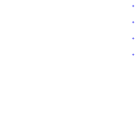
+
+
+
+