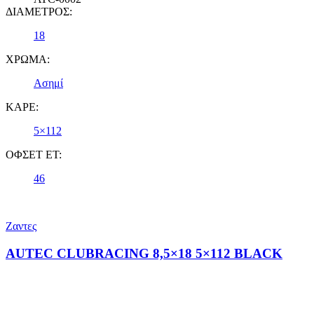
ΔΙΑΜΕΤΡΟΣ:
18
ΧΡΩΜΑ:
Ασημί
ΚΑΡΕ:
5×112
ΟΦΣΕΤ ET:
46
Ζαντες
AUTEC CLUBRACING 8,5×18 5×112 BLACK