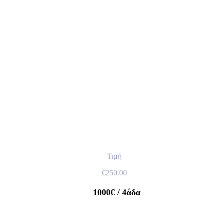
Τιμή
€
250.00
1000€
/ 4άδα