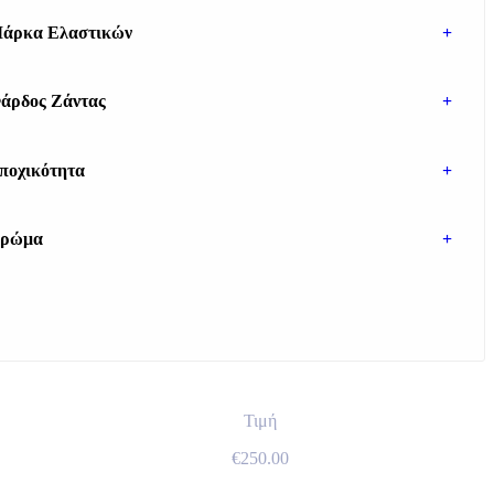
άρκα Ελαστικών
+
άρδος Ζάντας
+
ποχικότητα
+
ρώμα
+
Τιμή
€
250.00