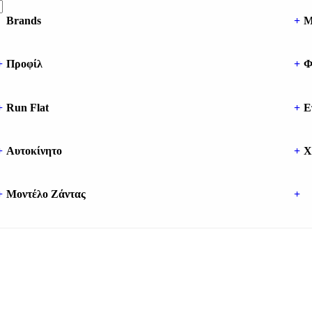
Brands
+
Μ
+
Προφίλ
+
Φ
+
Run Flat
+
Ε
+
Αυτοκίνητο
+
Χ
+
Μοντέλο Ζάντας
+