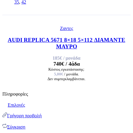
35
,
42
Ζαντες
AUDI REPLICA 5671 8×18 5×112 ΔΙΑΜΑΝΤΕ
ΜΑΥΡΟ
185€
/ μονάδα
740€
/ 4άδα
Κόστος εγκατάστασης:
5,00€
/ μονάδα.
Δεν συμπεριλαμβάνεται.
Πληροφορίες
Επιλογές
Γρήγορη προβολή
Σύγκριση