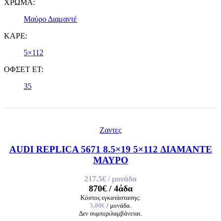
ΧΡΩΜΑ:
Μαύρο Διαμαντέ
ΚΑΡΕ:
5×112
ΟΦΣΕΤ ET:
35
Ζαντες
AUDI REPLICA 5671 8.5×19 5×112 ΔΙΑΜΑΝΤΕ
ΜΑΥΡΟ
217.5€
/ μονάδα
870€
/ 4άδα
Κόστος εγκατάστασης:
5,00€
/ μονάδα.
Δεν συμπεριλαμβάνεται.