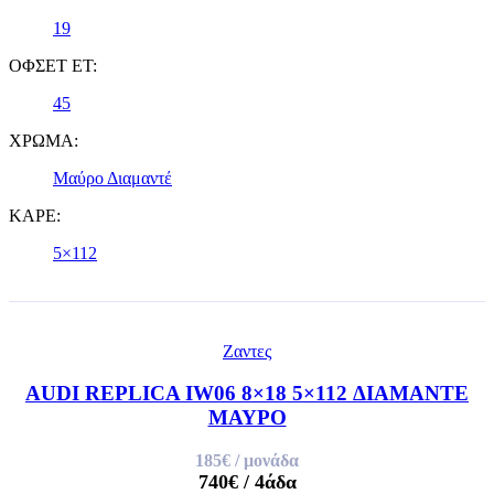
19
ΟΦΣΕΤ ET:
45
ΧΡΩΜΑ:
Μαύρο Διαμαντέ
ΚΑΡΕ:
5×112
Ζαντες
AUDI REPLICA IW06 8×18 5×112 ΔΙΑΜΑΝΤΕ
ΜΑΥΡΟ
185€
/ μονάδα
740€
/ 4άδα