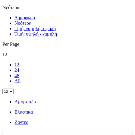
Νεότερα
Δημοφιλία
Νεότερα
Τιμή: χαμηλή -υψηλή
Τιμή: υψηλή - χαμηλή
Per Page
12
12
24
48
All
Αμορτισέρ
Ελαστικα
Ζαντες