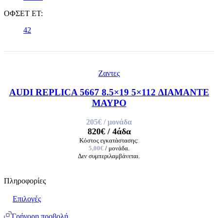
ΟΦΣΕΤ ET:
42
Ζαντες
AUDI REPLICA 5667 8.5×19 5×112 ΔΙΑΜΑΝΤΕ
ΜΑΥΡΟ
205€
/ μονάδα
820€
/ 4άδα
Κόστος εγκατάστασης:
5,00€
/ μονάδα.
Δεν συμπεριλαμβάνεται.
Πληροφορίες
Επιλογές
Γρήγορη προβολή