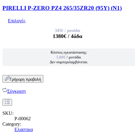
PIRELLI P-ZERO PZ4 265/35ZR20 (95Y) (N1)
Επιλογές
345€
/ μονάδα
1380€
/ 4άδα
Κόστος εγκατάστασης:
5,00€
/ μονάδα.
Δεν συμπεριλαμβάνεται.
Γρήγορη προβολή
Σύγκριση
SKU:
P-00062
Category:
Ελαστικα