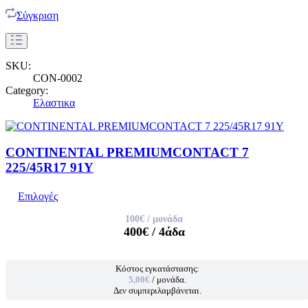
Σύγκριση
SKU:
CON-0002
Category:
Ελαστικα
CONTINENTAL PREMIUMCONTACT 7
225/45R17 91Y
Επιλογές
100€
/ μονάδα
400€
/ 4άδα
Κόστος εγκατάστασης:
5,00€
/ μονάδα.
Δεν συμπεριλαμβάνεται.