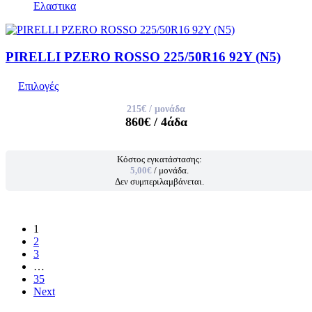
Ελαστικα
PIRELLI PZERO ROSSO 225/50R16 92Y (N5)
Επιλογές
215€
/ μονάδα
860€
/ 4άδα
Κόστος εγκατάστασης:
5,00€
/ μονάδα.
Δεν συμπεριλαμβάνεται.
1
2
3
…
35
Next