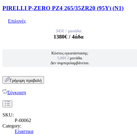
PIRELLI P-ZERO PZ4 265/35ZR20 (95Y) (N1)
Επιλογές
345€
/ μονάδα
1380€
/ 4άδα
Κόστος εγκατάστασης:
5,00€
/ μονάδα.
Δεν συμπεριλαμβάνεται.
Γρήγορη προβολή
Σύγκριση
SKU:
P-00062
Category:
Ελαστικα