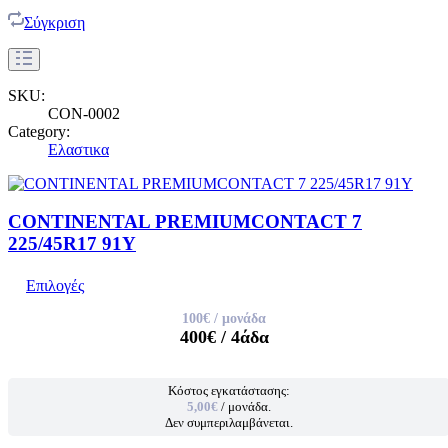
Σύγκριση
SKU:
CON-0002
Category:
Ελαστικα
CONTINENTAL PREMIUMCONTACT 7
225/45R17 91Y
Επιλογές
100€
/ μονάδα
400€
/ 4άδα
Κόστος εγκατάστασης:
5,00€
/ μονάδα.
Δεν συμπεριλαμβάνεται.