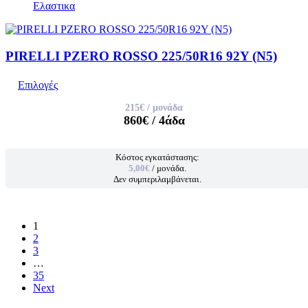
Ελαστικα
PIRELLI PZERO ROSSO 225/50R16 92Y (N5)
Επιλογές
215€
/ μονάδα
860€
/ 4άδα
Κόστος εγκατάστασης:
5,00€
/ μονάδα.
Δεν συμπεριλαμβάνεται.
1
2
3
…
35
Next