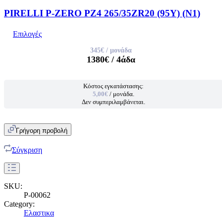
PIRELLI P-ZERO PZ4 265/35ZR20 (95Y) (N1)
Επιλογές
345€
/ μονάδα
1380€
/ 4άδα
Κόστος εγκατάστασης:
5,00€
/ μονάδα.
Δεν συμπεριλαμβάνεται.
Γρήγορη προβολή
Σύγκριση
SKU:
P-00062
Category:
Ελαστικα