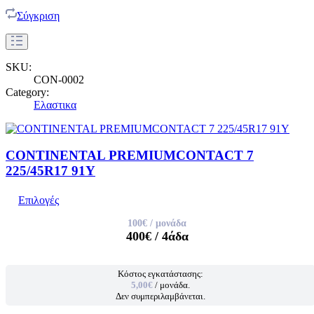
Σύγκριση
SKU:
CON-0002
Category:
Ελαστικα
CONTINENTAL PREMIUMCONTACT 7
225/45R17 91Y
Επιλογές
100€
/ μονάδα
400€
/ 4άδα
Κόστος εγκατάστασης:
5,00€
/ μονάδα.
Δεν συμπεριλαμβάνεται.