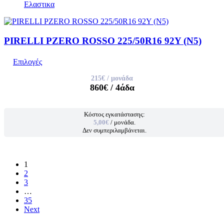
Ελαστικα
PIRELLI PZERO ROSSO 225/50R16 92Y (N5)
Επιλογές
215€
/ μονάδα
860€
/ 4άδα
Κόστος εγκατάστασης:
5,00€
/ μονάδα.
Δεν συμπεριλαμβάνεται.
1
2
3
…
35
Next