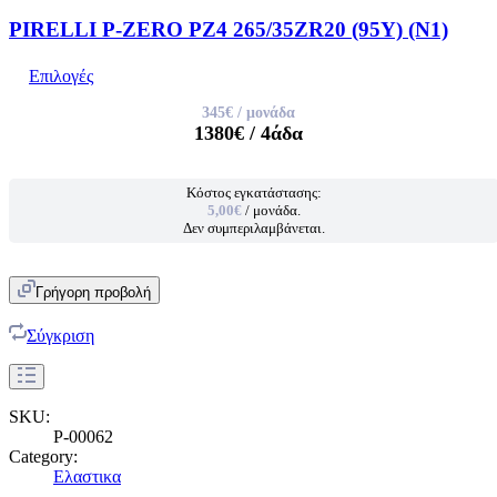
PIRELLI P-ZERO PZ4 265/35ZR20 (95Y) (N1)
Επιλογές
345€
/ μονάδα
1380€
/ 4άδα
Κόστος εγκατάστασης:
5,00€
/ μονάδα.
Δεν συμπεριλαμβάνεται.
Γρήγορη προβολή
Σύγκριση
SKU:
P-00062
Category:
Ελαστικα