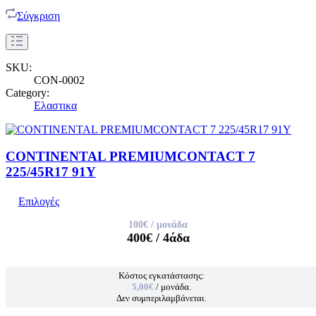
Σύγκριση
SKU:
CON-0002
Category:
Ελαστικα
CONTINENTAL PREMIUMCONTACT 7
225/45R17 91Y
Επιλογές
100€
/ μονάδα
400€
/ 4άδα
Κόστος εγκατάστασης:
5,00€
/ μονάδα.
Δεν συμπεριλαμβάνεται.