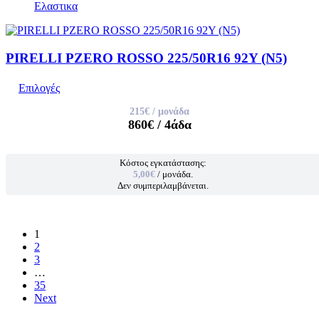
Ελαστικα
PIRELLI PZERO ROSSO 225/50R16 92Y (N5)
Επιλογές
215€
/ μονάδα
860€
/ 4άδα
Κόστος εγκατάστασης:
5,00€
/ μονάδα.
Δεν συμπεριλαμβάνεται.
1
2
3
…
35
Next