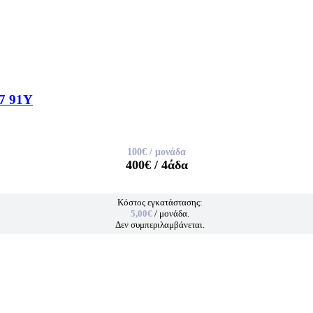
7 91Y
100€
/ μονάδα
400€
/ 4άδα
Κόστος εγκατάστασης:
5,00€
/ μονάδα.
Δεν συμπεριλαμβάνεται.