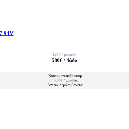
7 94V
145€
/ μονάδα
580€
/ 4άδα
Κόστος εγκατάστασης:
5,00€
/ μονάδα.
Δεν συμπεριλαμβάνεται.