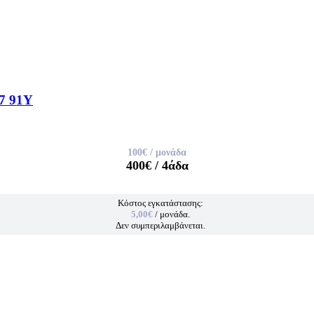
7 91Y
100€
/ μονάδα
400€
/ 4άδα
Κόστος εγκατάστασης:
5,00€
/ μονάδα.
Δεν συμπεριλαμβάνεται.