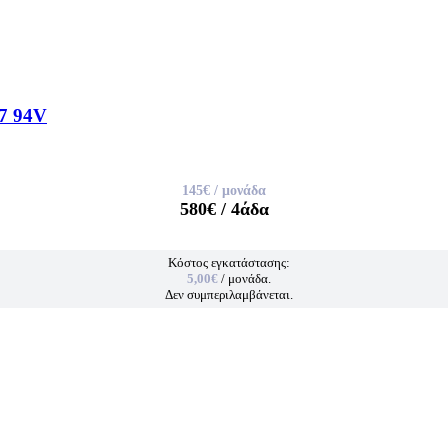
7 94V
145€
/ μονάδα
580€
/ 4άδα
Κόστος εγκατάστασης:
5,00€
/ μονάδα.
Δεν συμπεριλαμβάνεται.