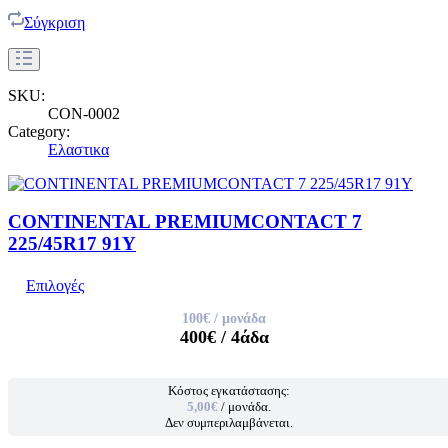
Σύγκριση
SKU:
CON-0002
Category:
Ελαστικα
CONTINENTAL PREMIUMCONTACT 7
225/45R17 91Y
Επιλογές
100€
/ μονάδα
400€
/ 4άδα
Κόστος εγκατάστασης:
5,00€
/ μονάδα.
Δεν συμπεριλαμβάνεται.