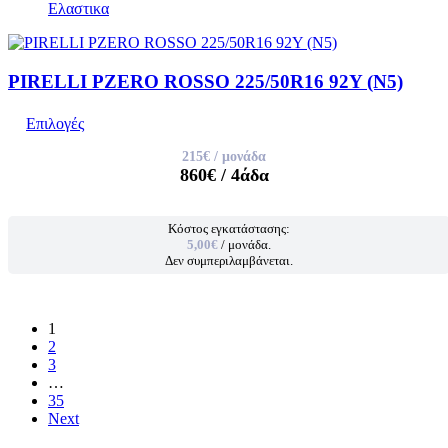
Ελαστικα
PIRELLI PZERO ROSSO 225/50R16 92Y (N5)
Επιλογές
215€
/ μονάδα
860€
/ 4άδα
Κόστος εγκατάστασης:
5,00€
/ μονάδα.
Δεν συμπεριλαμβάνεται.
1
2
3
…
35
Next