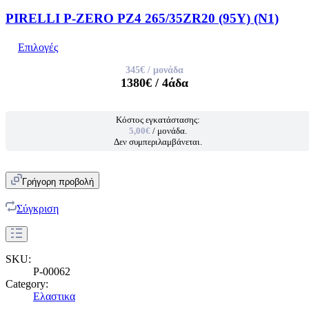
PIRELLI P-ZERO PZ4 265/35ZR20 (95Y) (N1)
Επιλογές
345€
/ μονάδα
1380€
/ 4άδα
Κόστος εγκατάστασης:
5,00€
/ μονάδα.
Δεν συμπεριλαμβάνεται.
Γρήγορη προβολή
Σύγκριση
SKU:
P-00062
Category:
Ελαστικα