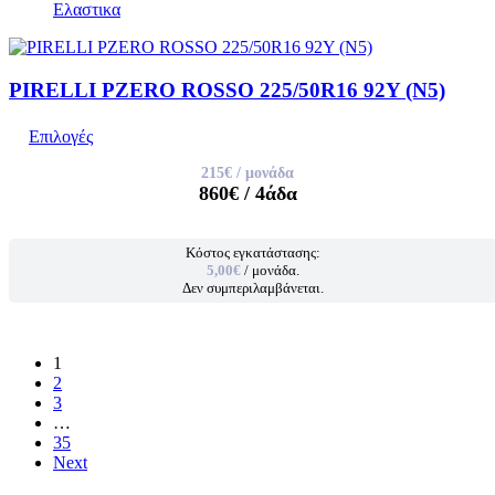
Ελαστικα
PIRELLI PZERO ROSSO 225/50R16 92Y (N5)
Επιλογές
215€
/ μονάδα
860€
/ 4άδα
Κόστος εγκατάστασης:
5,00€
/ μονάδα.
Δεν συμπεριλαμβάνεται.
1
2
3
…
35
Next