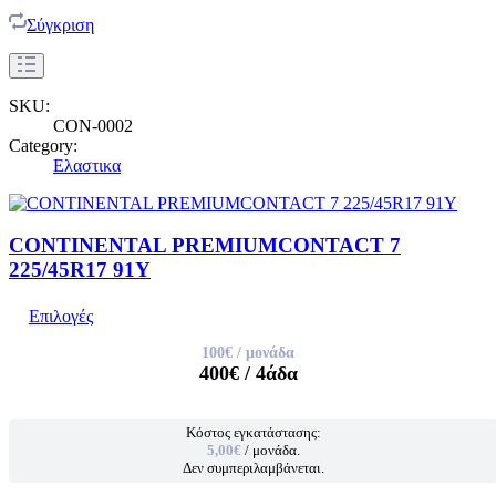
Σύγκριση
SKU:
CON-0002
Category:
Ελαστικα
CONTINENTAL PREMIUMCONTACT 7
225/45R17 91Y
Επιλογές
100€
/ μονάδα
400€
/ 4άδα
Κόστος εγκατάστασης:
5,00€
/ μονάδα.
Δεν συμπεριλαμβάνεται.