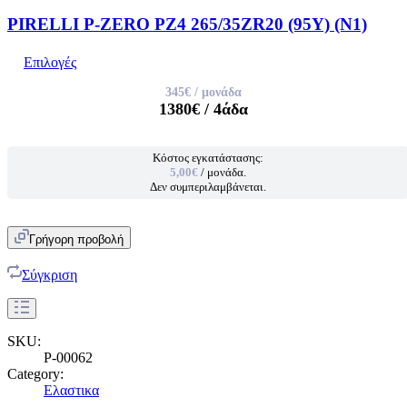
PIRELLI P-ZERO PZ4 265/35ZR20 (95Y) (N1)
Επιλογές
345€
/ μονάδα
1380€
/ 4άδα
Κόστος εγκατάστασης:
5,00€
/ μονάδα.
Δεν συμπεριλαμβάνεται.
Γρήγορη προβολή
Σύγκριση
SKU:
P-00062
Category:
Ελαστικα