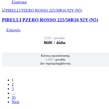
Ελαστικα
PIRELLI PZERO ROSSO 225/50R16 92Y (N5)
Επιλογές
215€
/ μονάδα
860€
/ 4άδα
Κόστος εγκατάστασης:
5,00€
/ μονάδα.
Δεν συμπεριλαμβάνεται.
1
2
3
…
35
Next