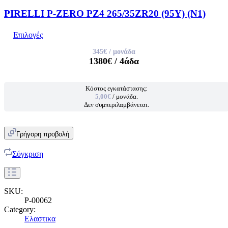
PIRELLI P-ZERO PZ4 265/35ZR20 (95Y) (N1)
Επιλογές
345€
/ μονάδα
1380€
/ 4άδα
Κόστος εγκατάστασης:
5,00€
/ μονάδα.
Δεν συμπεριλαμβάνεται.
Γρήγορη προβολή
Σύγκριση
SKU:
P-00062
Category:
Ελαστικα