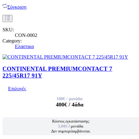
Σύγκριση
SKU:
CON-0002
Category:
Ελαστικα
CONTINENTAL PREMIUMCONTACT 7
225/45R17 91Y
Επιλογές
100€
/ μονάδα
400€
/ 4άδα
Κόστος εγκατάστασης:
5,00€
/ μονάδα.
Δεν συμπεριλαμβάνεται.