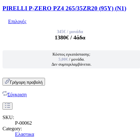
PIRELLI P-ZERO PZ4 265/35ZR20 (95Y) (N1)
Επιλογές
345€
/ μονάδα
1380€
/ 4άδα
Κόστος εγκατάστασης:
5,00€
/ μονάδα.
Δεν συμπεριλαμβάνεται.
Γρήγορη προβολή
Σύγκριση
SKU:
P-00062
Category:
Ελαστικα