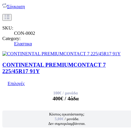
Σύγκριση
SKU:
CON-0002
Category:
Ελαστικα
CONTINENTAL PREMIUMCONTACT 7
225/45R17 91Y
Επιλογές
100€
/ μονάδα
400€
/ 4άδα
Κόστος εγκατάστασης:
5,00€
/ μονάδα.
Δεν συμπεριλαμβάνεται.