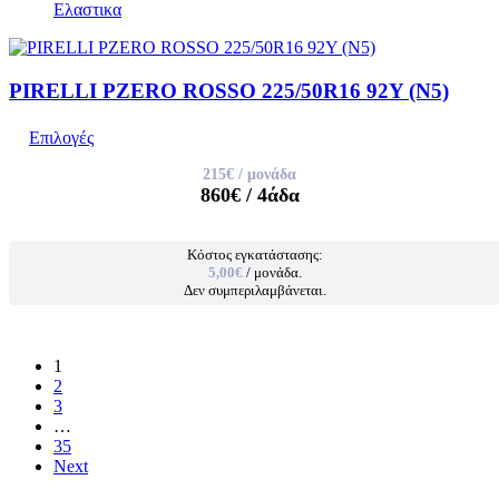
Ελαστικα
PIRELLI PZERO ROSSO 225/50R16 92Y (N5)
Επιλογές
215€
/ μονάδα
860€
/ 4άδα
Κόστος εγκατάστασης:
5,00€
/ μονάδα.
Δεν συμπεριλαμβάνεται.
1
2
3
…
35
Next