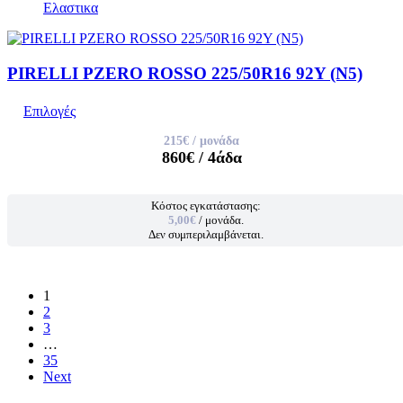
Ελαστικα
PIRELLI PZERO ROSSO 225/50R16 92Y (N5)
Επιλογές
215€
/ μονάδα
860€
/ 4άδα
Κόστος εγκατάστασης:
5,00€
/ μονάδα.
Δεν συμπεριλαμβάνεται.
1
2
3
…
35
Next