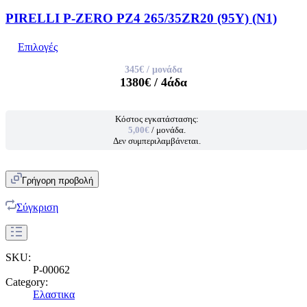
PIRELLI P-ZERO PZ4 265/35ZR20 (95Y) (N1)
Επιλογές
345€
/ μονάδα
1380€
/ 4άδα
Κόστος εγκατάστασης:
5,00€
/ μονάδα.
Δεν συμπεριλαμβάνεται.
Γρήγορη προβολή
Σύγκριση
SKU:
P-00062
Category:
Ελαστικα