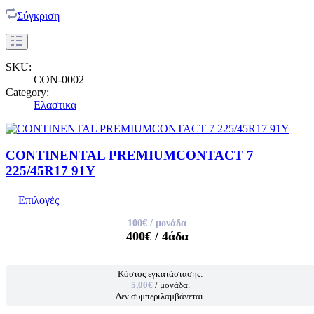
Σύγκριση
SKU:
CON-0002
Category:
Ελαστικα
CONTINENTAL PREMIUMCONTACT 7
225/45R17 91Y
Επιλογές
100€
/ μονάδα
400€
/ 4άδα
Κόστος εγκατάστασης:
5,00€
/ μονάδα.
Δεν συμπεριλαμβάνεται.