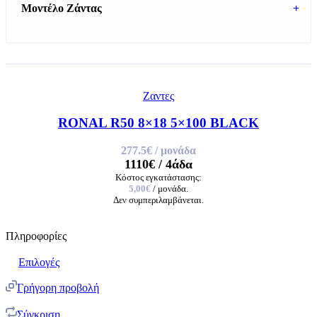
Μοντέλο Ζάντας
+
Ζαντες
RONAL R50 8×18 5×100 BLACK
277.5€
/ μονάδα
1110€
/ 4άδα
Κόστος εγκατάστασης:
5,00€
/ μονάδα.
Δεν συμπεριλαμβάνεται.
Πληροφορίες
Επιλογές
Γρήγορη προβολή
Σύγκριση