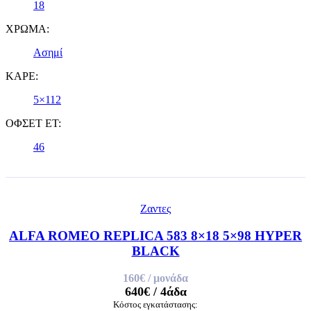
18
ΧΡΩΜΑ:
Ασημί
ΚΑΡΕ:
5×112
ΟΦΣΕΤ ET:
46
Ζαντες
ALFA ROMEO REPLICA 583 8×18 5×98 HYPER
BLACK
160€
/ μονάδα
640€
/ 4άδα
Κόστος εγκατάστασης: