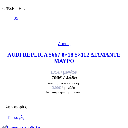
ΟΦΣΕΤ ET:
35
Ζαντες
AUDI REPLICA 5667 8×18 5×112 ΔΙΑΜΑΝΤΕ
ΜΑΥΡΟ
175€
/ μονάδα
700€
/ 4άδα
Κόστος εγκατάστασης:
5,00€
/ μονάδα.
Δεν συμπεριλαμβάνεται.
Πληροφορίες
Επιλογές
Γρήγορη προβολή