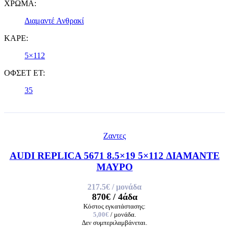
ΧΡΩΜΑ:
Διαμαντέ Ανθρακί
ΚΑΡΕ:
5×112
ΟΦΣΕΤ ET:
35
Ζαντες
AUDI REPLICA 5671 8.5×19 5×112 ΔΙΑΜΑΝΤΕ
ΜΑΥΡΟ
217.5€
/ μονάδα
870€
/ 4άδα
Κόστος εγκατάστασης:
5,00€
/ μονάδα.
Δεν συμπεριλαμβάνεται.