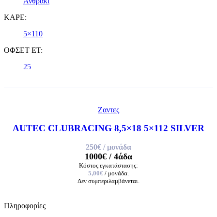
Ανθρακί
ΚΑΡΕ:
5×110
ΟΦΣΕΤ ET:
25
Ζαντες
AUTEC CLUBRACING 8,5×18 5×112 SILVER
250€
/ μονάδα
1000€
/ 4άδα
Κόστος εγκατάστασης:
5,00€
/ μονάδα.
Δεν συμπεριλαμβάνεται.
Πληροφορίες