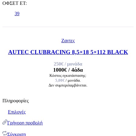
ΟΦΣΕΤ ET:
39
Ζαντες
AUTEC CLUBRACING 8,5×18 5×112 BLACK
250€
/ μονάδα
1000€
/ 4άδα
Κόστος εγκατάστασης:
5,00€
/ μονάδα.
Δεν συμπεριλαμβάνεται.
Πληροφορίες
Επιλογές
Γρήγορη προβολή
Σύγκριση