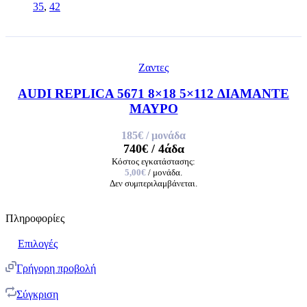
35
,
42
Ζαντες
AUDI REPLICA 5671 8×18 5×112 ΔΙΑΜΑΝΤΕ
ΜΑΥΡΟ
185€
/ μονάδα
740€
/ 4άδα
Κόστος εγκατάστασης:
5,00€
/ μονάδα.
Δεν συμπεριλαμβάνεται.
Πληροφορίες
Επιλογές
Γρήγορη προβολή
Σύγκριση