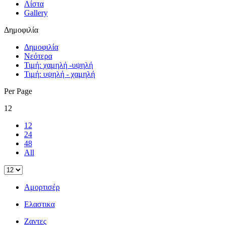
Λίστα
Gallery
Δημοφιλία
Δημοφιλία
Νεότερα
Τιμή: χαμηλή -υψηλή
Τιμή: υψηλή - χαμηλή
Per Page
12
12
24
48
All
Αμορτισέρ
Ελαστικα
Ζαντες