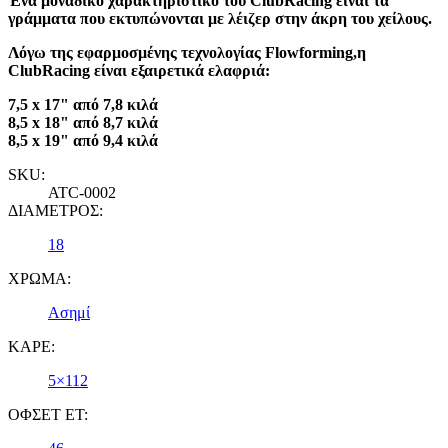
Ένα μοναδικό χαρακτηριστικό του ClubRacing είναι τα
γράμματα που εκτυπώνονται με λέιζερ στην άκρη του χείλους.
Λόγω της εφαρμοσμένης τεχνολογίας Flowforming,η
ClubRacing είναι εξαιρετικά ελαφριά:
7,5 x 17" από 7,8 κιλά
8,5 x 18" από 8,7 κιλά
8,5 x 19" από 9,4 κιλά
SKU:
ATC-0002
ΔΙΑΜΕΤΡΟΣ:
18
ΧΡΩΜΑ:
Ασημί
ΚΑΡΕ:
5×112
ΟΦΣΕΤ ET: