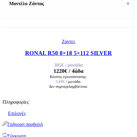
Μοντέλο Ζάντας
+
Ζαντες
RONAL R50 8×18 5×112 SILVER
305€
/ μονάδα
1220€
/ 4άδα
Κόστος εγκατάστασης:
5,00€
/ μονάδα.
Δεν συμπεριλαμβάνεται.
Πληροφορίες
Επιλογές
Γρήγορη προβολή
Σύγκριση