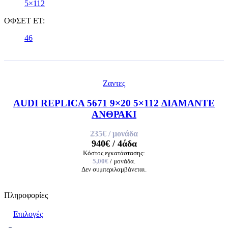
5×112
ΟΦΣΕΤ ET:
46
Ζαντες
AUDI REPLICA 5671 9×20 5×112 ΔΙΑΜΑΝΤΕ
ΑΝΘΡΑΚΙ
235€
/ μονάδα
940€
/ 4άδα
Κόστος εγκατάστασης:
5,00€
/ μονάδα.
Δεν συμπεριλαμβάνεται.
Πληροφορίες
Επιλογές