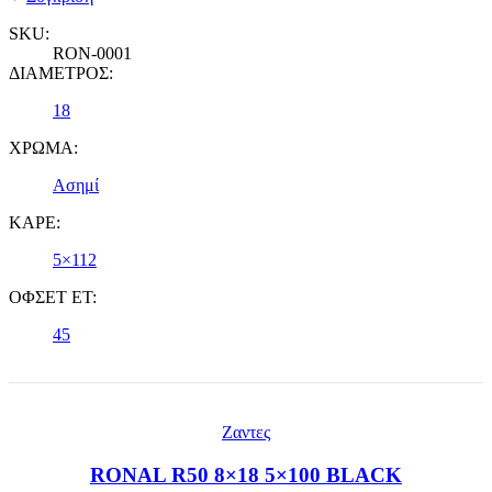
SKU:
RON-0001
ΔΙΑΜΕΤΡΟΣ:
18
ΧΡΩΜΑ:
Ασημί
ΚΑΡΕ:
5×112
ΟΦΣΕΤ ET:
45
Ζαντες
RONAL R50 8×18 5×100 BLACK