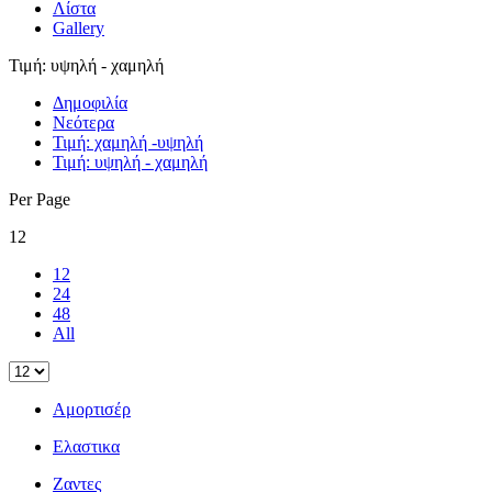
Λίστα
Gallery
Τιμή: υψηλή - χαμηλή
Δημοφιλία
Νεότερα
Τιμή: χαμηλή -υψηλή
Τιμή: υψηλή - χαμηλή
Per Page
12
12
24
48
All
Αμορτισέρ
Ελαστικα
Ζαντες