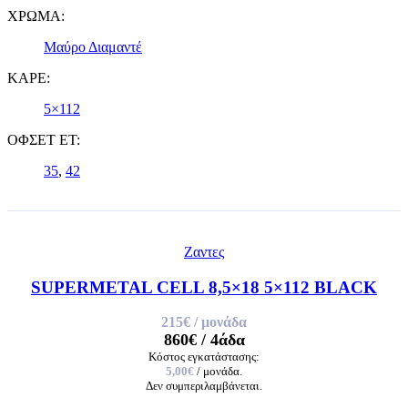
ΧΡΩΜΑ:
Μαύρο Διαμαντέ
ΚΑΡΕ:
5×112
ΟΦΣΕΤ ET:
35
,
42
Ζαντες
SUPERMETAL CELL 8,5×18 5×112 BLACK
215€
/ μονάδα
860€
/ 4άδα
Κόστος εγκατάστασης:
5,00€
/ μονάδα.
Δεν συμπεριλαμβάνεται.