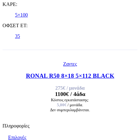
ΚΑΡΕ:
5×100
ΟΦΣΕΤ ET:
35
Ζαντες
RONAL R50 8×18 5×112 BLACK
275€
/ μονάδα
1100€
/ 4άδα
Κόστος εγκατάστασης:
5,00€
/ μονάδα.
Δεν συμπεριλαμβάνεται.
Πληροφορίες
Επιλογές