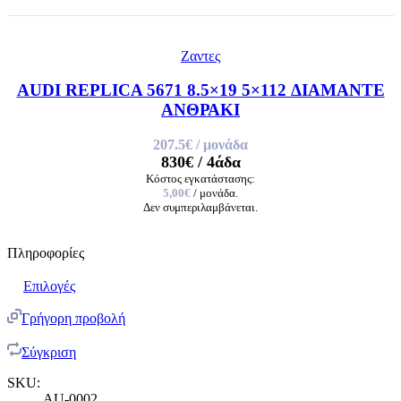
Ζαντες
AUDI REPLICA 5671 8.5×19 5×112 ΔΙΑΜΑΝΤΕ
ΑΝΘΡΑΚΙ
207.5€
/ μονάδα
830€
/ 4άδα
Κόστος εγκατάστασης:
5,00€
/ μονάδα.
Δεν συμπεριλαμβάνεται.
Πληροφορίες
Επιλογές
Γρήγορη προβολή
Σύγκριση
SKU:
AU-0002