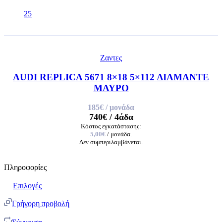
25
Ζαντες
AUDI REPLICA 5671 8×18 5×112 ΔΙΑΜΑΝΤΕ
ΜΑΥΡΟ
185€
/ μονάδα
740€
/ 4άδα
Κόστος εγκατάστασης:
5,00€
/ μονάδα.
Δεν συμπεριλαμβάνεται.
Πληροφορίες
Επιλογές
Γρήγορη προβολή