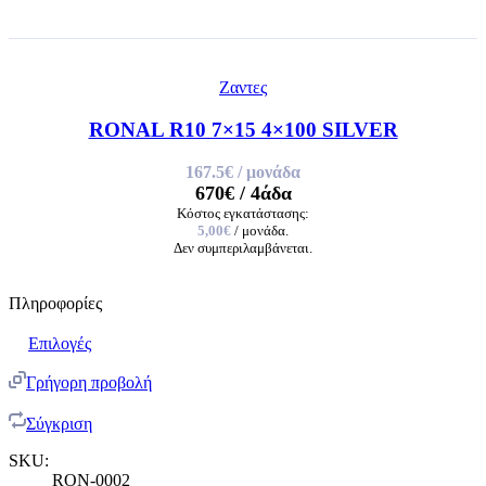
Ζαντες
RONAL R10 7×15 4×100 SILVER
167.5€
/ μονάδα
670€
/ 4άδα
Κόστος εγκατάστασης:
5,00€
/ μονάδα.
Δεν συμπεριλαμβάνεται.
Πληροφορίες
Επιλογές
Γρήγορη προβολή
Σύγκριση
SKU:
RON-0002