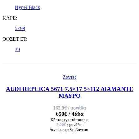
Hyper Black
ΚΑΡΕ:
5×98
ΟΦΣΕΤ ET:
39
Ζαντες
AUDI REPLICA 5671 7.5×17 5×112 ΔΙΑΜΑΝΤΕ
ΜΑΥΡΟ
162.5€
/ μονάδα
650€
/ 4άδα
Κόστος εγκατάστασης:
5,00€
/ μονάδα.
Δεν συμπεριλαμβάνεται.