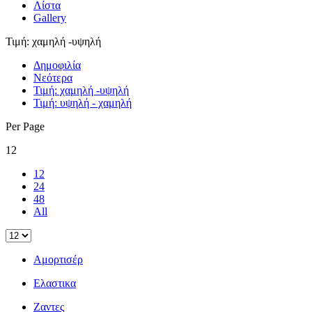
Λίστα
Gallery
Τιμή: χαμηλή -υψηλή
Δημοφιλία
Νεότερα
Τιμή: χαμηλή -υψηλή
Τιμή: υψηλή - χαμηλή
Per Page
12
12
24
48
All
Αμορτισέρ
Ελαστικα
Ζαντες