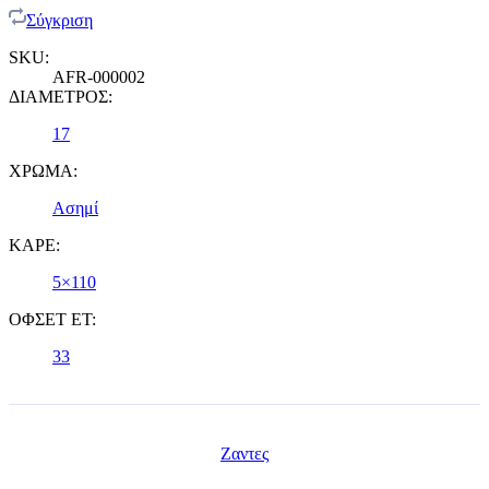
Σύγκριση
SKU:
AFR-000002
ΔΙΑΜΕΤΡΟΣ:
17
ΧΡΩΜΑ:
Ασημί
ΚΑΡΕ:
5×110
ΟΦΣΕΤ ET:
33
Ζαντες