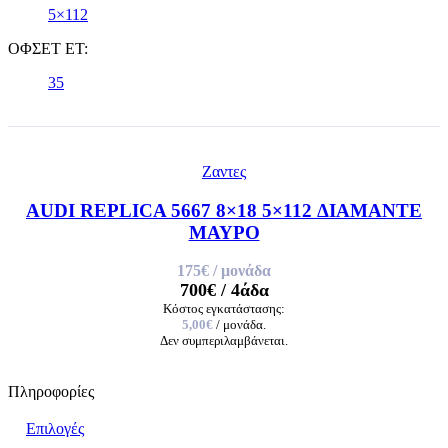
5×112
ΟΦΣΕΤ ET:
35
Ζαντες
AUDI REPLICA 5667 8×18 5×112 ΔΙΑΜΑΝΤΕ
ΜΑΥΡΟ
175€
/ μονάδα
700€
/ 4άδα
Κόστος εγκατάστασης:
5,00€
/ μονάδα.
Δεν συμπεριλαμβάνεται.
Πληροφορίες
Επιλογές