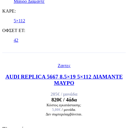
Μαύρο Διαμαντέ
ΚΑΡΕ:
5×112
ΟΦΣΕΤ ET:
42
Ζαντες
AUDI REPLICA 5667 8.5×19 5×112 ΔΙΑΜΑΝΤΕ
ΜΑΥΡΟ
205€
/ μονάδα
820€
/ 4άδα
Κόστος εγκατάστασης:
5,00€
/ μονάδα.
Δεν συμπεριλαμβάνεται.