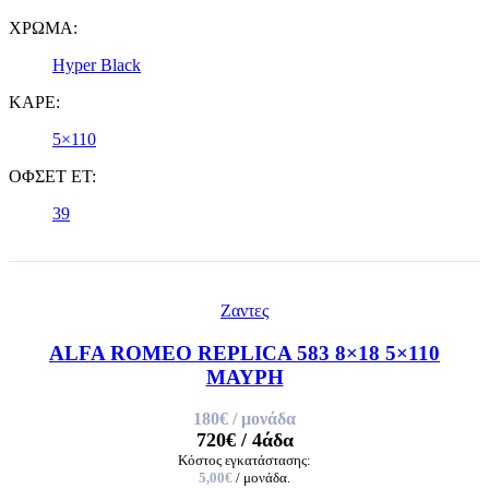
ΧΡΩΜΑ:
Hyper Black
ΚΑΡΕ:
5×110
ΟΦΣΕΤ ET:
39
Ζαντες
ALFA ROMEO REPLICA 583 8×18 5×110
ΜΑΥΡΗ
180€
/ μονάδα
720€
/ 4άδα
Κόστος εγκατάστασης:
5,00€
/ μονάδα.