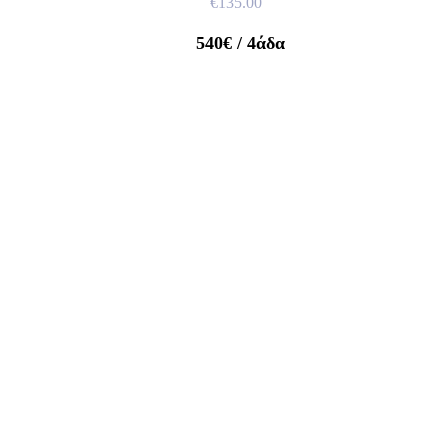
€
135.00
540€
/ 4άδα