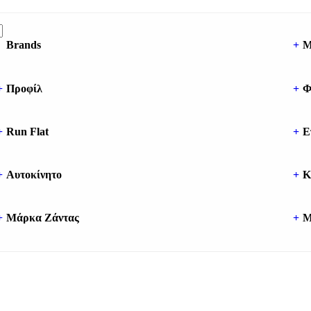
Brands
+
Μ
+
Προφίλ
+
Φ
+
Run Flat
+
Ε
+
Αυτοκίνητο
+
Κ
+
Μάρκα Ζάντας
+
Μ