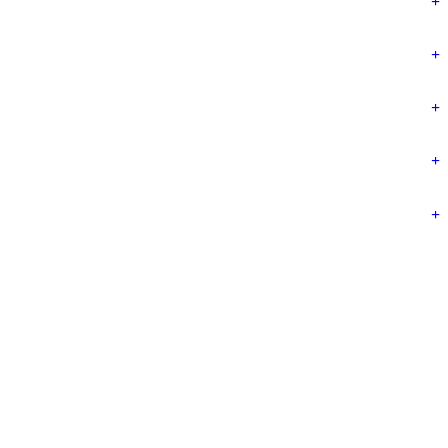
+
+
+
+
+