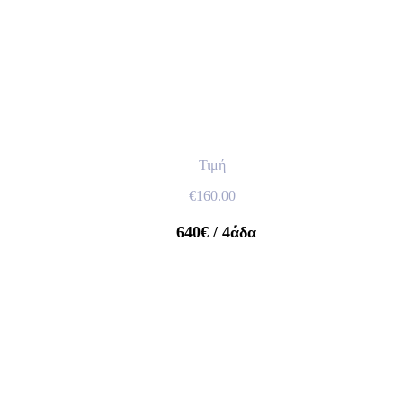
Τιμή
€
160.00
640€
/ 4άδα