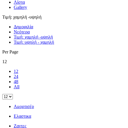
Λίστα
Gallery
Τιμή: χαμηλή -υψηλή
Δημοφιλία
Νεότερα
Τιμή: χαμηλή -υψηλή
Τιμή: υψηλή - χαμηλή
Per Page
12
12
24
48
All
Αμορτισέρ
Ελαστικα
Ζαντες