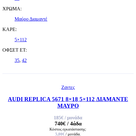
ΧΡΩΜΑ:
Μαύρο Διαμαντέ
ΚΑΡΕ:
5×112
ΟΦΣΕΤ ET:
35
,
42
Ζαντες
AUDI REPLICA 5671 8×18 5×112 ΔΙΑΜΑΝΤΕ
ΜΑΥΡΟ
185€
/ μονάδα
740€
/ 4άδα
Κόστος εγκατάστασης:
5,00€
/ μονάδα.