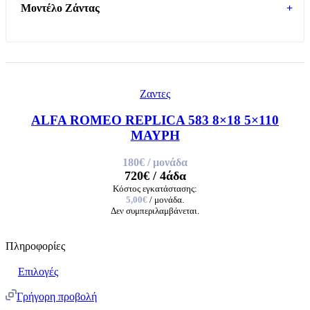
Μοντέλο Ζάντας
+
Ζαντες
ALFA ROMEO REPLICA 583 8×18 5×110
ΜΑΥΡΗ
180€
/ μονάδα
720€
/ 4άδα
Κόστος εγκατάστασης:
5,00€
/ μονάδα.
Δεν συμπεριλαμβάνεται.
Πληροφορίες
Επιλογές
Γρήγορη προβολή