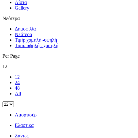
Λίστα
Gallery
Νεότερα
Δημοφιλία
Νεότερα
Τιμή: χαμηλή -υψηλή
Τιμή: υψηλή - χαμηλή
Per Page
12
12
24
48
All
Αμορτισέρ
Ελαστικα
Ζαντες