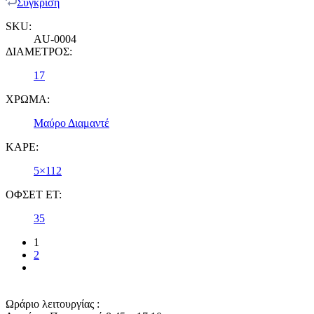
Σύγκριση
SKU:
AU-0004
ΔΙΑΜΕΤΡΟΣ:
17
ΧΡΩΜΑ:
Μαύρο Διαμαντέ
ΚΑΡΕ:
5×112
ΟΦΣΕΤ ET:
35
1
2
Ωράριο λειτουργίας :