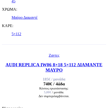
45
ΧΡΩΜΑ:
Μαύρο Διαμαντέ
ΚΑΡΕ:
5×112
Ζαντες
AUDI REPLICA IW06 8×18 5×112 ΔΙΑΜΑΝΤΕ
ΜΑΥΡΟ
185€
/ μονάδα
740€
/ 4άδα
Κόστος εγκατάστασης:
5,00€
/ μονάδα.
Δεν συμπεριλαμβάνεται.