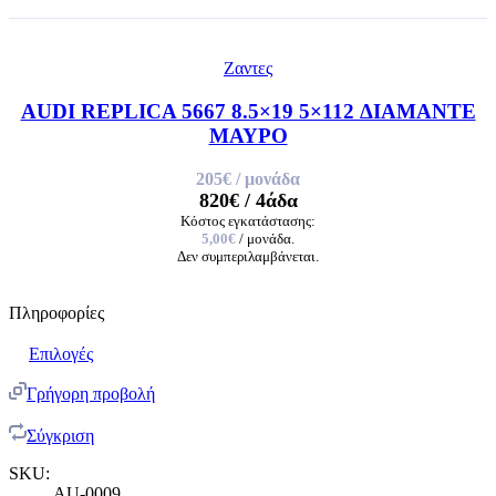
Ζαντες
AUDI REPLICA 5667 8.5×19 5×112 ΔΙΑΜΑΝΤΕ
ΜΑΥΡΟ
205€
/ μονάδα
820€
/ 4άδα
Κόστος εγκατάστασης:
5,00€
/ μονάδα.
Δεν συμπεριλαμβάνεται.
Πληροφορίες
Επιλογές
Γρήγορη προβολή
Σύγκριση
SKU:
AU-0009