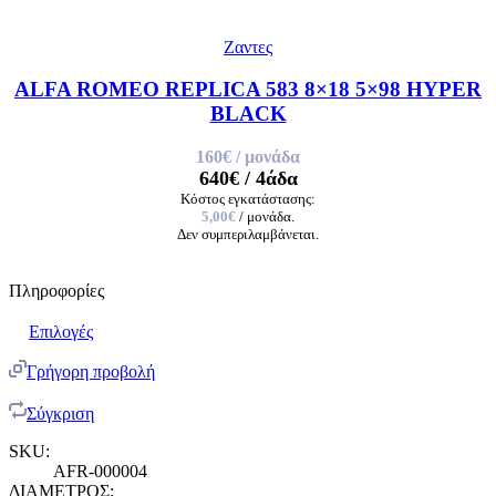
Ζαντες
ALFA ROMEO REPLICA 583 8×18 5×98 HYPER
BLACK
160€
/ μονάδα
640€
/ 4άδα
Κόστος εγκατάστασης:
5,00€
/ μονάδα.
Δεν συμπεριλαμβάνεται.
Πληροφορίες
Επιλογές
Γρήγορη προβολή
Σύγκριση
SKU:
AFR-000004
ΔΙΑΜΕΤΡΟΣ: