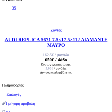
35
Ζαντες
AUDI REPLICA 5671 7.5×17 5×112 ΔΙΑΜΑΝΤΕ
ΜΑΥΡΟ
162.5€
/ μονάδα
650€
/ 4άδα
Κόστος εγκατάστασης:
5,00€
/ μονάδα.
Δεν συμπεριλαμβάνεται.
Πληροφορίες
Επιλογές
Γρήγορη προβολή