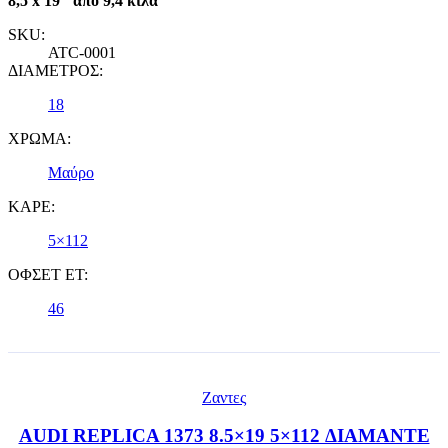
8,5 x 19" από 9,4 κιλά
SKU:
ATC-0001
ΔΙΑΜΕΤΡΟΣ:
18
ΧΡΩΜΑ:
Μαύρο
ΚΑΡΕ:
5×112
ΟΦΣΕΤ ET:
46
Ζαντες
AUDI REPLICA 1373 8.5×19 5×112 ΔΙΑΜΑΝΤΕ