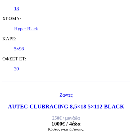
18
ΧΡΩΜΑ:
Hyper Black
ΚΑΡΕ:
5×98
ΟΦΣΕΤ ET:
39
Ζαντες
AUTEC CLUBRACING 8,5×18 5×112 BLACK
250€
/ μονάδα
1000€
/ 4άδα
Κόστος εγκατάστασης: