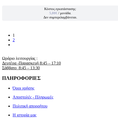
Κόστος εγκατάστασης:
5,00€
/ μονάδα.
Δεν συμπεριλαμβάνεται.
1
2
Ωράριο λειτουργίας :
Δευτέρα -Παρασκευή 8:45 – 17:10
Σάββατο 8:45 – 13:30
ΠΛΗΡΟΦΟΡΙΕΣ
Όροι χρήσης
Αποστολές - Πληρωμές
Πολιτική απορρήτου
Η ιστορία μας