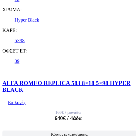
ΧΡΩΜΑ:
Hyper Black
ΚΑΡΕ:
5×98
ΟΦΣΕΤ ET:
39
ALFA ROMEO REPLICA 583 8×18 5×98 HYPER
BLACK
Επιλογές
160€
/ μονάδα
640€
/ 4άδα
Κόστος εγκατάστασης: