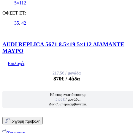
5×112
ΟΦΣΕΤ ET:
35
,
42
AUDI REPLICA 5671 8.5×19 5×112 ΔΙΑΜΑΝΤΕ
ΜΑΥΡΟ
Επιλογές
217.5€
/ μονάδα
870€
/ 4άδα
Κόστος εγκατάστασης:
5,00€
/ μονάδα.
Δεν συμπεριλαμβάνεται.
Γρήγορη προβολή
Σύγκριση