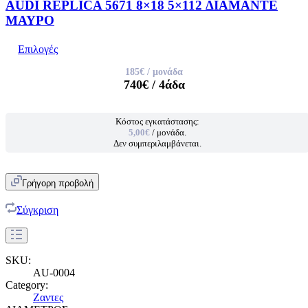
AUDI REPLICA 5671 8×18 5×112 ΔΙΑΜΑΝΤΕ
ΜΑΥΡΟ
Επιλογές
185€
/ μονάδα
740€
/ 4άδα
Κόστος εγκατάστασης:
5,00€
/ μονάδα.
Δεν συμπεριλαμβάνεται.
Γρήγορη προβολή
Σύγκριση
SKU:
AU-0004
Category:
Ζαντες