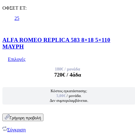
ΟΦΣΕΤ ET:
25
ALFA ROMEO REPLICA 583 8×18 5×110
ΜΑΥΡΗ
Επιλογές
180€
/ μονάδα
720€
/ 4άδα
Κόστος εγκατάστασης:
5,00€
/ μονάδα.
Δεν συμπεριλαμβάνεται.
Γρήγορη προβολή
Σύγκριση