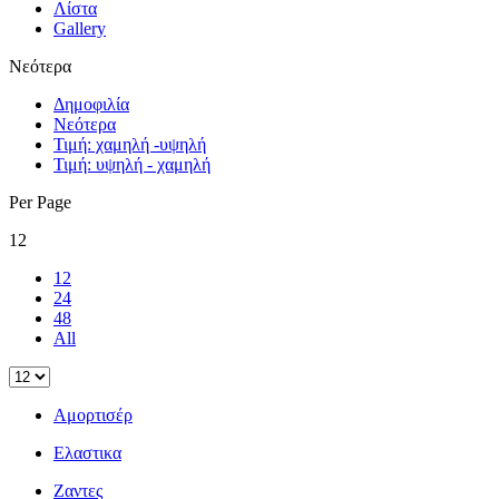
Λίστα
Gallery
Νεότερα
Δημοφιλία
Νεότερα
Τιμή: χαμηλή -υψηλή
Τιμή: υψηλή - χαμηλή
Per Page
12
12
24
48
All
Αμορτισέρ
Ελαστικα
Ζαντες