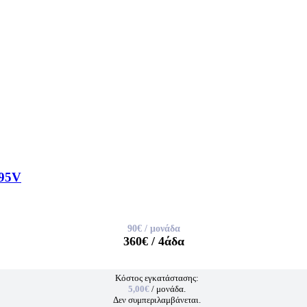
95V
90€
/ μονάδα
360€
/ 4άδα
Κόστος εγκατάστασης:
5,00€
/ μονάδα.
Δεν συμπεριλαμβάνεται.