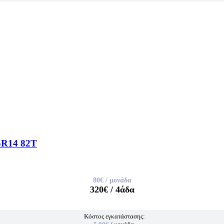
R14 82T
80€
/ μονάδα
320€
/ 4άδα
Κόστος εγκατάστασης: