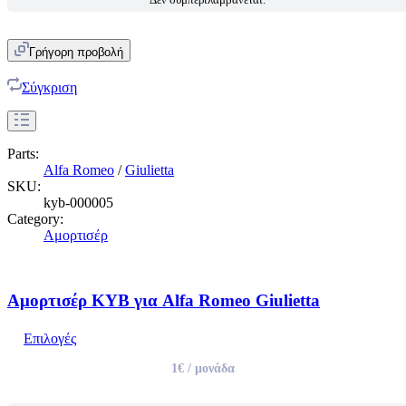
Γρήγορη προβολή
Σύγκριση
Parts:
Alfa Romeo
/
Giulietta
SKU:
kyb-000005
Category:
Αμορτισέρ
Αμορτισέρ KYB για Alfa Romeo Giulietta
Επιλογές
1€
/ μονάδα