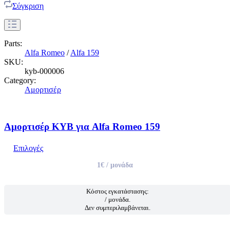
Σύγκριση
Parts:
Alfa Romeo
/
Alfa 159
SKU:
kyb-000006
Category:
Αμορτισέρ
Αμορτισέρ KYB για Alfa Romeo 159
Επιλογές
1€
/ μονάδα
Κόστος εγκατάστασης:
/ μονάδα.
Δεν συμπεριλαμβάνεται.