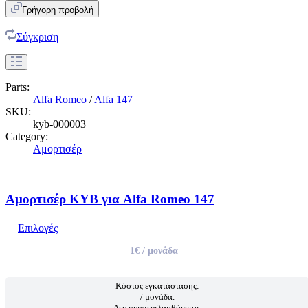
Γρήγορη προβολή
Σύγκριση
Parts:
Alfa Romeo
/
Alfa 147
SKU:
kyb-000003
Category:
Αμορτισέρ
Αμορτισέρ KYB για Alfa Romeo 147
Επιλογές
1€
/ μονάδα
Κόστος εγκατάστασης:
/ μονάδα.
Δεν συμπεριλαμβάνεται.