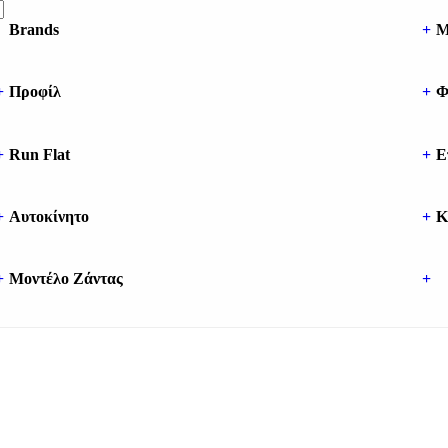
Brands
+
Μ
+
Προφίλ
+
Φ
+
Run Flat
+
Ε
+
Αυτοκίνητο
+
Κ
+
Μοντέλο Ζάντας
+