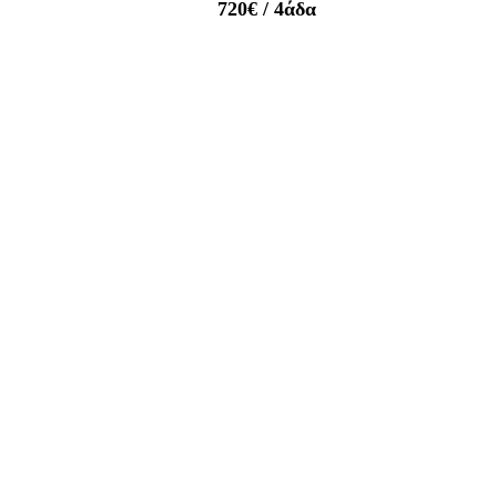
720€
/ 4άδα