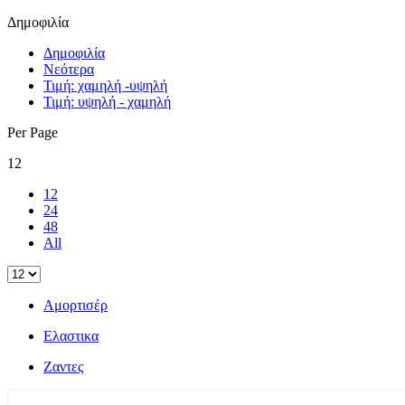
Δημοφιλία
Δημοφιλία
Νεότερα
Τιμή: χαμηλή -υψηλή
Τιμή: υψηλή - χαμηλή
Per Page
12
12
24
48
All
Αμορτισέρ
Ελαστικα
Ζαντες