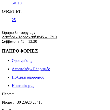
5×110
ΟΦΣΕΤ ET:
25
Ωράριο λειτουργίας :
Δευτέρα -Παρασκευή 8:45 – 17:10
Σάββατο 8:45 – 13:30
ΠΛΗΡΟΦΟΡΙΕΣ
Όροι χρήσης
Αποστολές - Πληρωμές
Πολιτική απορρήτου
Η ιστορία μας
Περαια
Phone : +30 23920 28418