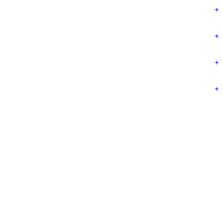
+
+
+
+