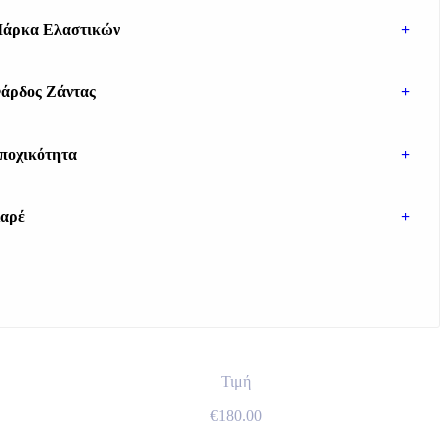
άρκα Ελαστικών
+
άρδος Ζάντας
+
ποχικότητα
+
αρέ
+
Τιμή
€
180.00