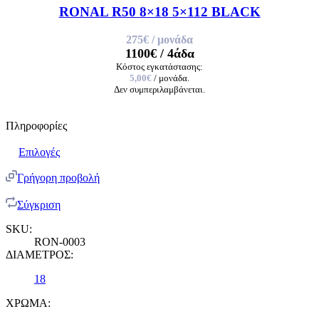
RONAL R50 8×18 5×112 BLACK
275€
/ μονάδα
1100€
/ 4άδα
Κόστος εγκατάστασης:
5,00€
/ μονάδα.
Δεν συμπεριλαμβάνεται.
Πληροφορίες
Επιλογές
Γρήγορη προβολή
Σύγκριση
SKU:
RON-0003
ΔΙΑΜΕΤΡΟΣ:
18
ΧΡΩΜΑ: