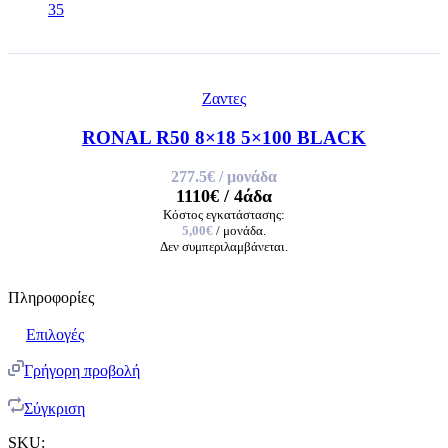
35
Ζαντες
RONAL R50 8×18 5×100 BLACK
277.5€
/ μονάδα
1110€
/ 4άδα
Κόστος εγκατάστασης:
5,00€
/ μονάδα.
Δεν συμπεριλαμβάνεται.
Πληροφορίες
Επιλογές
Γρήγορη προβολή
Σύγκριση
SKU: