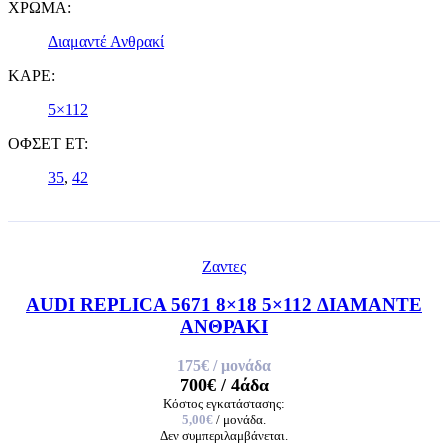
ΧΡΩΜΑ:
Διαμαντέ Ανθρακί
ΚΑΡΕ:
5×112
ΟΦΣΕΤ ET:
35
,
42
Ζαντες
AUDI REPLICA 5671 8×18 5×112 ΔΙΑΜΑΝΤΕ
ΑΝΘΡΑΚΙ
175€
/ μονάδα
700€
/ 4άδα
Κόστος εγκατάστασης:
5,00€
/ μονάδα.
Δεν συμπεριλαμβάνεται.