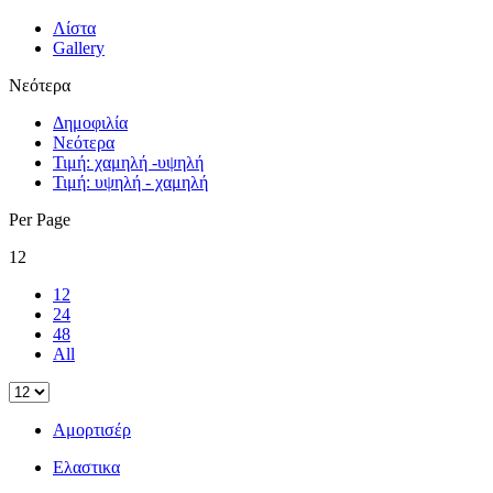
Λίστα
Gallery
Νεότερα
Δημοφιλία
Νεότερα
Τιμή: χαμηλή -υψηλή
Τιμή: υψηλή - χαμηλή
Per Page
12
12
24
48
All
Αμορτισέρ
Ελαστικα