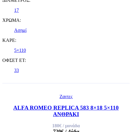
ΔΙΑΜΕΤΡΟΣ:
17
ΧΡΩΜΑ:
Ασημί
ΚΑΡΕ:
5×110
ΟΦΣΕΤ ET:
33
Ζαντες
ALFA ROMEO REPLICA 583 8×18 5×110
ΑΝΘΡΑΚΙ
180€
/ μονάδα
720€
/ 4άδα