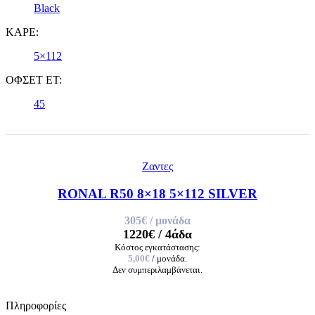
Black
ΚΑΡΕ:
5×112
ΟΦΣΕΤ ET:
45
Ζαντες
RONAL R50 8×18 5×112 SILVER
305€
/ μονάδα
1220€
/ 4άδα
Κόστος εγκατάστασης:
5,00€
/ μονάδα.
Δεν συμπεριλαμβάνεται.
Πληροφορίες