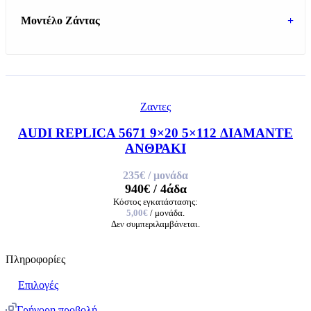
Μοντέλο Ζάντας
+
Ζαντες
AUDI REPLICA 5671 9×20 5×112 ΔΙΑΜΑΝΤΕ
ΑΝΘΡΑΚΙ
235€
/ μονάδα
940€
/ 4άδα
Κόστος εγκατάστασης:
5,00€
/ μονάδα.
Δεν συμπεριλαμβάνεται.
Πληροφορίες
Επιλογές
Γρήγορη προβολή