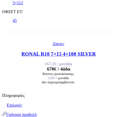
5×112
ΟΦΣΕΤ ET:
45
Ζαντες
RONAL R10 7×15 4×100 SILVER
167.5€
/ μονάδα
670€
/ 4άδα
Κόστος εγκατάστασης:
5,00€
/ μονάδα.
Δεν συμπεριλαμβάνεται.
Πληροφορίες
Επιλογές
Γρήγορη προβολή