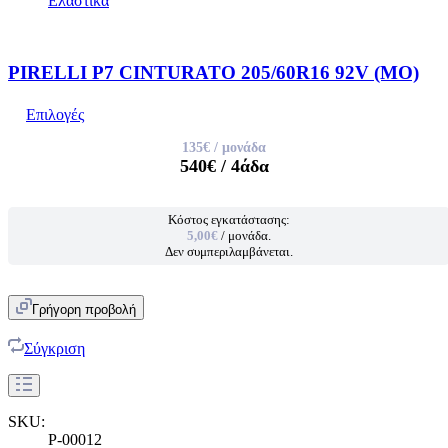
Ελαστικα
PIRELLI P7 CINTURATO 205/60R16 92V (MO)
Επιλογές
135€
/ μονάδα
540€
/ 4άδα
Κόστος εγκατάστασης:
5,00€
/ μονάδα.
Δεν συμπεριλαμβάνεται.
Γρήγορη προβολή
Σύγκριση
SKU:
P-00012