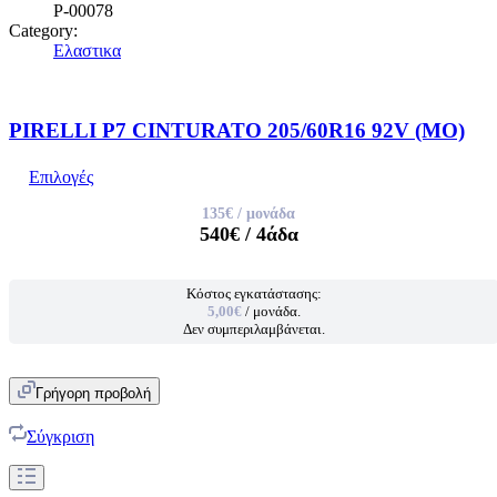
P-00078
Category:
Ελαστικα
PIRELLI P7 CINTURATO 205/60R16 92V (MO)
Επιλογές
135€
/ μονάδα
540€
/ 4άδα
Κόστος εγκατάστασης:
5,00€
/ μονάδα.
Δεν συμπεριλαμβάνεται.
Γρήγορη προβολή
Σύγκριση