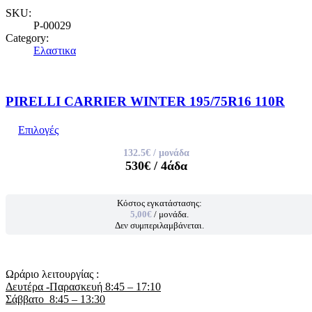
SKU:
P-00029
Category:
Ελαστικα
PIRELLI CARRIER WINTER 195/75R16 110R
Επιλογές
132.5€
/ μονάδα
530€
/ 4άδα
Κόστος εγκατάστασης:
5,00€
/ μονάδα.
Δεν συμπεριλαμβάνεται.
Ωράριο λειτουργίας :
Δευτέρα -Παρασκευή 8:45 – 17:10
Σάββατο 8:45 – 13:30